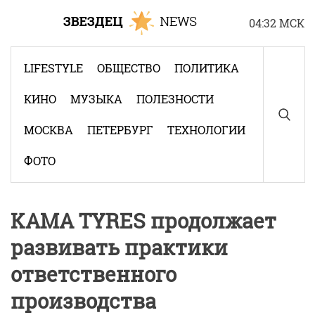
Skip
04:32 МСК
to
content
LIFESTYLE
ОБЩЕСТВО
ПОЛИТИКА
КИНО
МУЗЫКА
ПОЛЕЗНОСТИ
МОСКВА
ПЕТЕРБУРГ
ТЕХНОЛОГИИ
ФОТО
KAMA TYRES продолжает
развивать практики
ответственного
производства