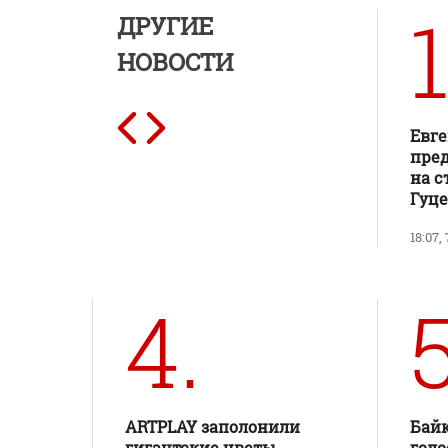
1
ДРУГИЕ
НОВОСТИ
Евг
пред
на с
Гуц
18:07,
4.
5
ARTPLAY заполонили
Байк
гигантские цветы
голо