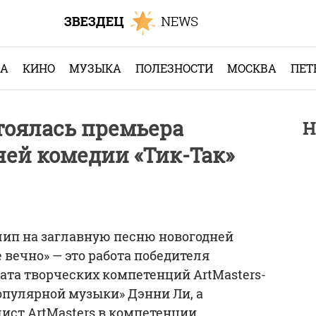
КА
КИНО
МУЗЫКА
ПОЛЕЗНОСТИ
МОСКВА
ПЕТ
стоялась премьера
Н
ней комедии «Тик-Так»
клип на заглавную песню новогодней
 вечно» — это работа победителя
та творческих компетенций ArtMasters-
опулярной музыки» Дэнни Ли, а
ст ArtMasters в компетенции