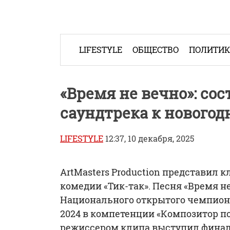
Skip
to
content
LIFESTYLE
ОБЩЕСТВО
ПОЛИТИ
«Время не вечно»: со
саундтрека к новогод
LIFESTYLE
12:37, 10 декабря, 2025
ArtMasters Production представил 
комедии «Тик-так». Песня «Время не
Национального открытого чемпиона
2024 в компетенции «Композитор п
режиссером клипа выступил финали