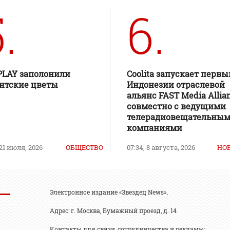
.
6.
PLAY заполонили
Coolita запускает первы
нтские цветы
Индонезии отраслевой
альянс FAST Media Allia
совместно с ведущими
телерадиовещательны
компаниями
 21 июля, 2026
ОБЩЕСТВО
07:34, 8 августа, 2026
НО
Электронное издание «Звездец News».
Адрес: г. Москва, Бумажный проезд, д. 14
Контакты для связи, сотрудничества и рекламы: