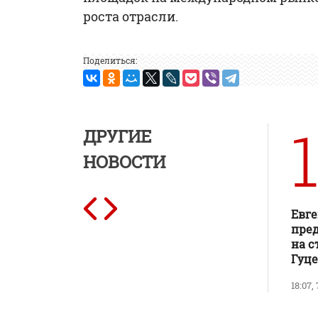
роста отрасли.
Поделиться:
1
ДРУГИЕ
НОВОСТИ
Евг
пред
на с
Гуц
18:07,