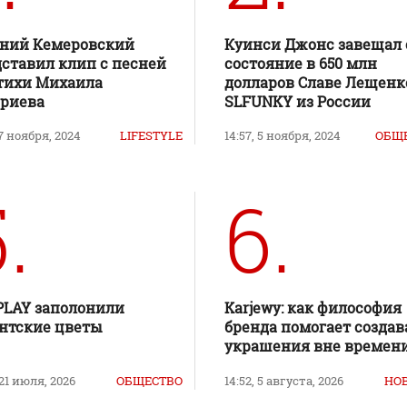
ений Кемеровский
Куинси Джонс завещал 
ставил клип с песней
состояние в 650 млн
тихи Михаила
долларов Славе Лещенк
ериева
SLFUNKY из России
 7 ноября, 2024
LIFESTYLE
14:57, 5 ноября, 2024
ОБЩ
.
6.
PLAY заполонили
Karjewy: как философия
нтские цветы
бренда помогает создав
украшения вне времен
 21 июля, 2026
ОБЩЕСТВО
14:52, 5 августа, 2026
НО