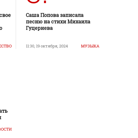
свое
Саша Попова записала
песню на стихи Михаила
о
Гуцериева
ЕСТВО
11:30, 19 октября, 2024
МУЗЫКА
ать
и
ВОСТИ