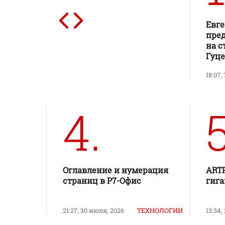
Евг
пред
на с
Гуц
18:07,
4.
5
Оглавление и нумерация
ART
страниц в Р7-Офис
гига
21:27, 30 июля, 2026
ТЕХНОЛОГИИ
13:34,