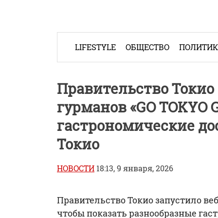
Skip
to
content
LIFESTYLE
ОБЩЕСТВО
ПОЛИТИ
Правительство Токио 
гурманов «GO TOKYO G
гастрономические до
Токио
НОВОСТИ
18:13, 9 января, 2026
Правительство Токио запустило веб
чтобы показать разнообразные га