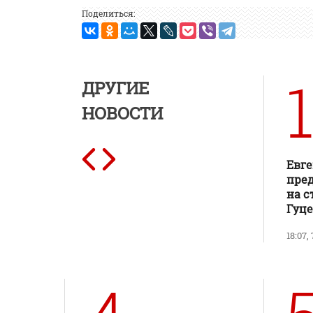
Поделиться:
1
ДРУГИЕ
НОВОСТИ
Евг
пред
на с
Гуц
18:07,