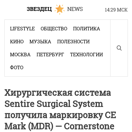
Skip
14:29 МСК
to
content
LIFESTYLE
ОБЩЕСТВО
ПОЛИТИКА
КИНО
МУЗЫКА
ПОЛЕЗНОСТИ
МОСКВА
ПЕТЕРБУРГ
ТЕХНОЛОГИИ
ФОТО
Хирургическая система
Sentire Surgical System
получила маркировку CE
Mark (MDR) — Cornerstone